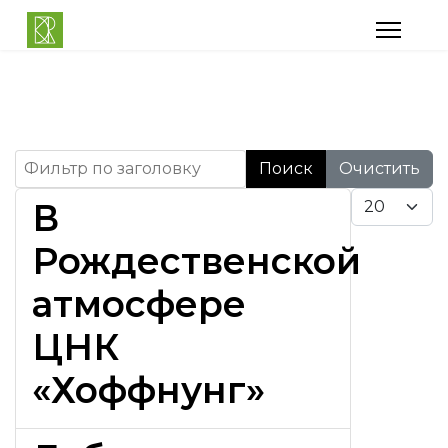
Фильтр по заголовку
Поиск
Очистить
Кол-во строк:
В
Рождественской
атмосфере
ЦНК
«Хоффнунг»