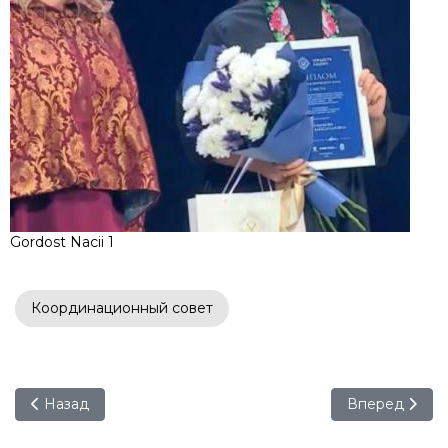
Gordost Nacii 1
Координационный совет
Предыдущий: Юбиляр с большой буквы
Следующий: Р
Назад
Вперед