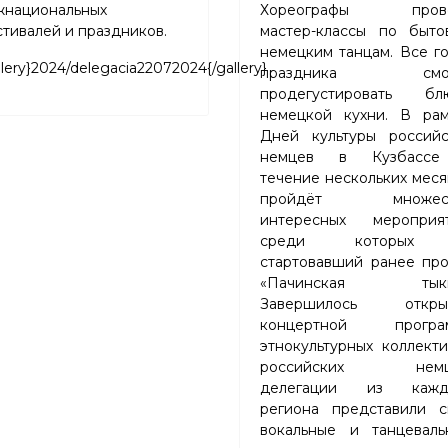
жнациональных
Хореографы пров
тивалей и праздников.
мастер-классы по быто
немецким танцам. Все г
llery}2024/delegacia22072024{/gallery}
праздника смог
продегустировать бл
немецкой кухни. В рам
Дней культуры российс
немцев в Кузбасс
течение нескольких мес
пройдёт множест
интересных мероприят
среди которых
стартовавший ранее про
«Пачинская тыкв
Завершилось откры
концертной програ
этнокультурных коллект
российских немц
делегации из кажд
региона представили с
вокальные и танцеваль