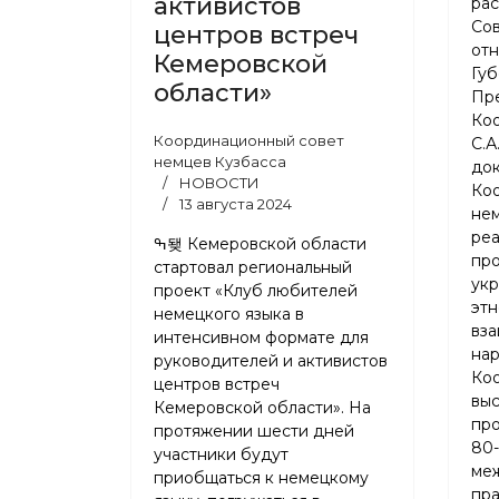
активистов
ра
Со
центров встреч
от
Кемеровской
Губ
области»
Пр
Ко
Координационный совет
С.А
немцев Кузбасса
док
НОВОСТИ
Ко
13 августа 2024
нем
реа
ߒ됒 Кемеровской области
про
стартовал региональный
укр
проект «Клуб любителей
этн
немецкого языка в
вза
интенсивном формате для
нар
руководителей и активистов
Ко
центров встреч
выс
Кемеровской области». На
про
протяжении шести дней
80-
участники будут
ме
приобщаться к немецкому
пр