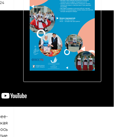
24
ее-
кая
ось
тие