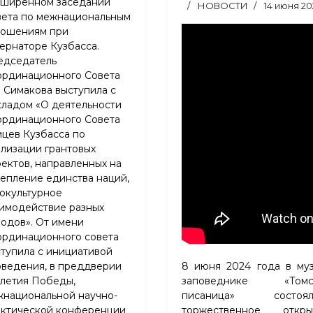
сширенном заседании
НОВОСТИ
14 июня 20
вета по межнациональным
ношениям при
ернаторе Кузбасса.
едседатель
ординационного Совета
. Симакова выступила с
ладом «О деятельности
ординационного Совета
цев Кузбасса по
лизации грантовых
ектов, направленных на
епление единства наций,
окультурное
имодействие разных
одов». От имени
ординационного совета
тупила с инициативой
ведения, в преддверии
8 июня 2024 года в муз
летия Победы,
заповеднике «Томс
жнациональной научно-
писаница» состоял
актической конференции
торжественное откры