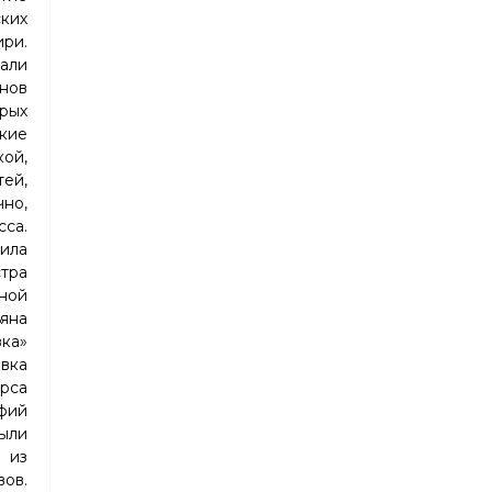
ких
ри.
али
онов
орых
кие
ой,
ей,
чно,
са.
ила
тра
ной
яна
зка»
вка
рса
фий
ыли
 из
в.