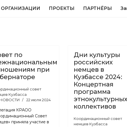
 ОРГАНИЗАЦИИ
ПРОЕКТЫ
ПАРТНЁРЫ
За
овет по
Дни культуры
ежнациональным
российских
тношениям при
немцев в
убернаторе
Кузбассе 2024:
Концертная
рдинационный совет
программа
цев Кузбасса
этнокультурны
НОВОСТИ
22 июля 2024
коллективов
легация КРАОО
оординационный Совет
Координационный совет
цев» приняла участие в
немцев Кузбасса