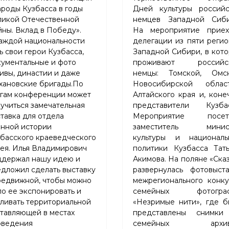
роды Кузбасса в годы
Дней культуры российс
ликой Отечественной
немцев Западной Сиби
ны. Вклад в Победу».
На мероприятие приех
аждой национальности
делегации из пяти реги
ь свои герои Кузбасса,
Западной Сибири, в кот
ументальные и фото
проживают российс
ивы, династии и даже
немцы: Томской, Омск
хановские бригады.По
Новосибирской област
огам конференции может
Алтайского края и, коне
учиться замечательная
представители Кузбас
тавка для отдела
Мероприятие посет
енной истории
заместитель минис
басского краеведческого
культуры и националь
ея. Илья Владимирович
политики Кузбасса Тать
ддержал нашу идею и
Акимова. На поляне «Ска
дложил сделать выставку
развернулась фотовыста
редвижной, чтобы можно
межрегионального конку
о ее экспонировать и
семейных фотогра
ливать территориальной
«Незримые нити», где б
тавляющей в местах
представлены снимки
оведения
семейных архиво