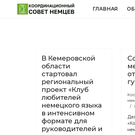
ГЛАВНАЯ
ОБ
В Кемеровской
С
области
м
стартовал
о
региональный
г
проект «Клуб
Коо
любителей
нем
немецкого языка
в интенсивном
Де
формате для
«К
руководителей и
нем