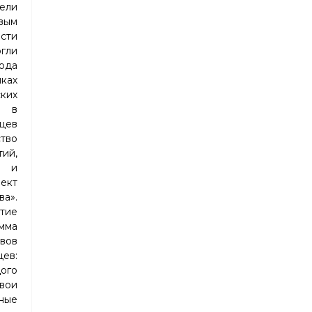
ели
вым
ости
ли
юда
ках
ких
е в
яцев
во
ий,
 и
ект
а».
тие
мма
ивов
ев:
ого
вои
ные