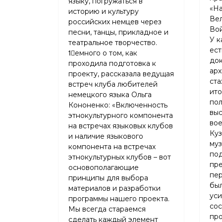
языку, погружаться в
«На
историю и культуру
Ве
российских немцев через
Вой
песни, танцы, прикладное и
У к
театральное творчество.
ест
ߗемного о том, как
док
проходила подготовка к
арх
проекту, рассказала ведущая
ста
встреч клуба любителей
ит
немецкого языка Ольга
пол
Кононенко: «Включенность
выс
этнокультурного компонента
во
на встречах языковых клубов
Куз
и наличие языкового
муз
компонента на встречах
по
этнокультурных клубов – вот
пре
основополагающие
пе
принципы для выбора
был
материалов и разработки
уси
программы нашего проекта.
сос
Мы всегда стараемся
пр
сделать каждый элемент